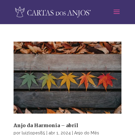
Anjo da Harmonia – abril
por
luizlopes85
|
abr 1, 2024
|
Anjo do Mês