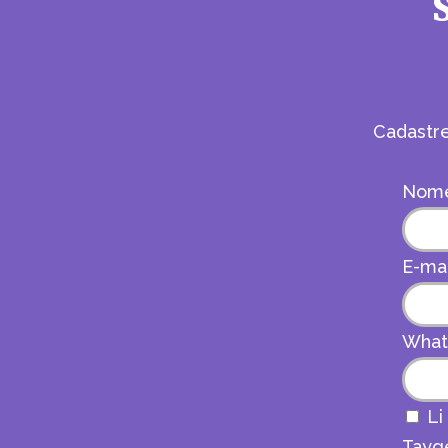
Cadastr
Nom
E-ma
Wha
Li
Tayge