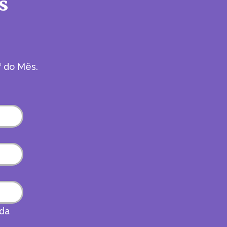
s
do Mês.
®
 da