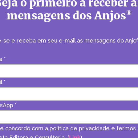
Seja o primeiro a receber a
mensagens dos Anjos
®
e-se e receba em seu e-mail as mensagens do Anjo
e
*
il
*
tsApp
*
 e concordo com a política de privacidade e termos
ta Editora e Consultoria. (
Link
)