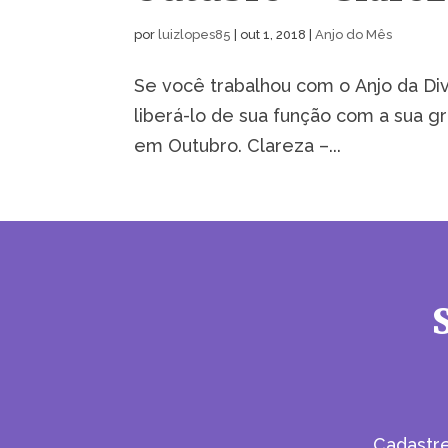
por
luizlopes85
|
out 1, 2018
|
Anjo do Mês
Se você trabalhou com o Anjo da D
liberá-lo de sua função com a sua gr
em Outubro. Clareza –...
Cadastr