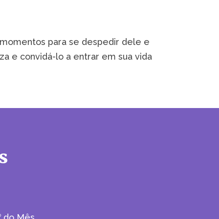
 momentos para se despedir dele e
za e convidá-lo a entrar em sua vida
s
do Mês.
®