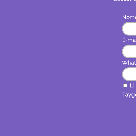
Nom
E-ma
Wha
Li
Tayge