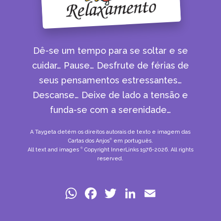
Dê-se um tempo para se soltar e se
cuidar… Pause… Desfrute de férias de
seus pensamentos estressantes…
Descanse… Deixe de lado a tensão e
funda-se com a serenidade…
A Taygeta detém os direitos autorais de texto e imagem das
Cartas dos Anjos
em português.
®
All text and images
Copyright InnerLinks 1976-2026. All rights
©
reserved.
W
F
T
Li
E
h
a
w
n
m